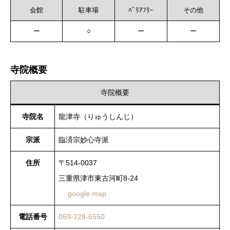
会館
駐車場
ﾊﾞﾘｱﾌﾘｰ
その他
ー
○
ー
ー
寺院概要
寺院概要
寺院名
龍津寺（りゅうしんじ）
宗派
臨済宗妙心寺派
住所
〒514-0037
三重県津市東古河町8-24
google map
電話番号
059-228-6550