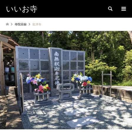
いいお寺
検索
寺院目録
龍津寺