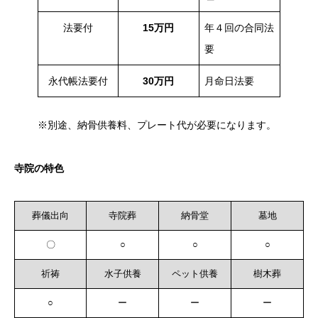
法要付
15万円
年４回の合同法
要
永代帳法要付
30万円
月命日法要
※別途、納骨供養料、プレート代が必要になります。
寺院の特色
葬儀出向
寺院葬
納骨堂
墓地
〇
○
○
○
祈祷
水子供養
ペット供養
樹木葬
○
ー
ー
ー