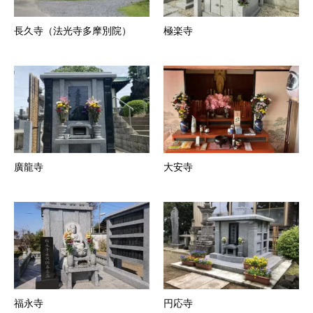
長久寺（法光寺多摩別院）
極楽寺
廣龍寺
大安寺
福永寺
円応寺