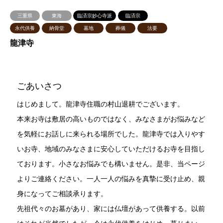
三重県
東海
臨済宗妙心寺派
臨済宗
永代供養
納骨堂
墓地
葬儀
法要
龍津寺
ごあいさつ
はじめまして。龍津寺住職の村山退耕でございます。
本来お寺は敷居の高いものではなく、みなさまがお悩みなど
を気軽にお話しに来られる場所でした。龍津寺では入りやす
いお寺、地域のみなさまに安心していただけるお寺を目指し
ております。小さなお悩みでも構いません。是非、当ページ
よりご連絡ください。一人一人の悩みを真摯に受け止め、親
身になってご相談承ります。
先祖代々のお墓があり、家には仏壇があって供養する。以前