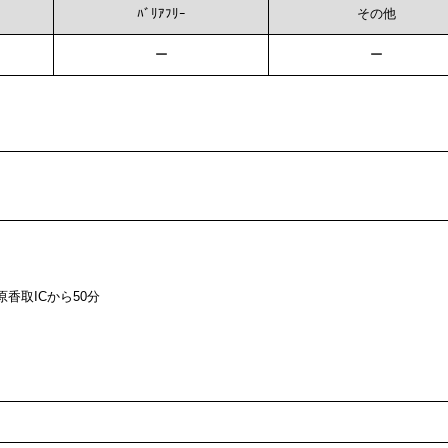
ﾊﾞﾘｱﾌﾘｰ
その他
ー
ー
香取ICから50分