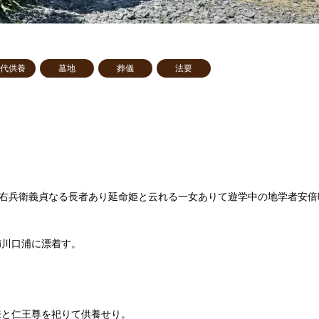
代供養
墓地
葬儀
法要
本右兵衛義貞なる長者あり延命姫と云れる一女ありて遊学中の地学者安倍
櫛川口浦に漂着す。
来と仁王尊を祀りて供養せり。