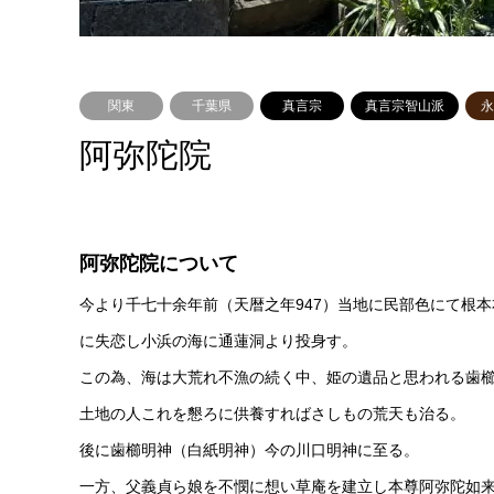
関東
千葉県
真言宗
真言宗智山派
永
阿弥陀院
阿弥陀院について
今より千七十余年前（天暦之年947）当地に民部色にて根
に失恋し小浜の海に通蓮洞より投身す。
この為、海は大荒れ不漁の続く中、姫の遺品と思われる歯
土地の人これを懇ろに供養すればさしもの荒天も治る。
後に歯櫛明神（白紙明神）今の川口明神に至る。
一方、父義貞ら娘を不憫に想い草庵を建立し本尊阿弥陀如