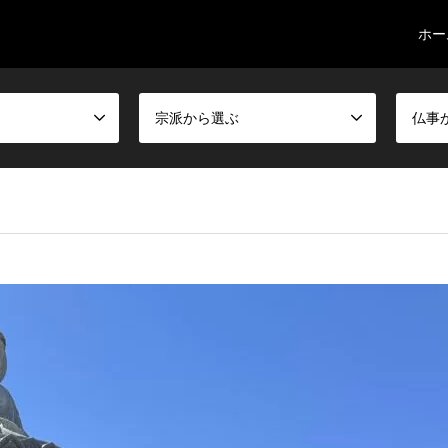
ホー
宗派から選ぶ
仏事