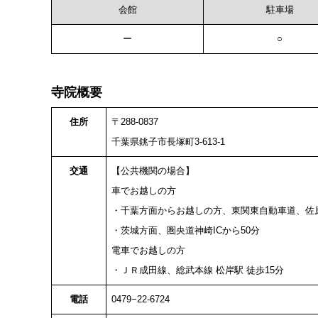
会館
駐車場
ー
○
寺院概要
住所
〒288-0837
千葉県銚子市長塚町3-613-1
交通
【公共機関の場合】
車でお越しの方
・千葉方面からお越しの方、東関東自動車道、佐原
・茨城方面、圏央道神崎ICから50分
電車でお越しの方
・ＪＲ成田線、総武本線 松岸駅 徒歩15分
電話
0479−22-6724