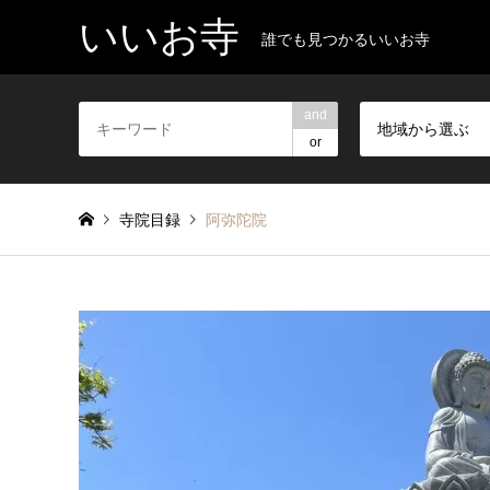
いいお寺
誰でも見つかるいいお寺
and
地域から選ぶ
or
寺院目録
阿弥陀院