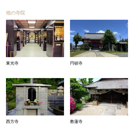
他の寺院
東光寺
円頓寺
西方寺
教蓮寺