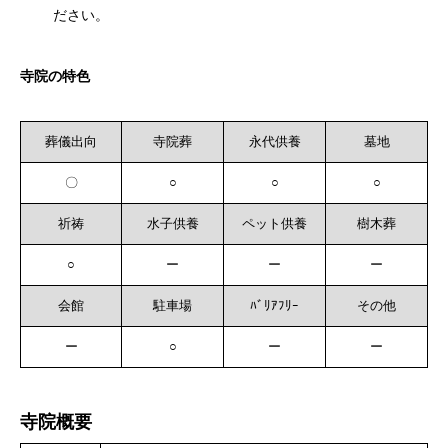
ださい。
寺院の特色
葬儀出向
寺院葬
永代供養
墓地
〇
○
○
○
祈祷
水子供養
ペット供養
樹木葬
○
ー
ー
ー
会館
駐車場
ﾊﾞﾘｱﾌﾘｰ
その他
ー
○
ー
ー
寺院概要