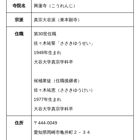
寺院名
興蓮寺
（こうれんじ）
宗派
真宗大谷派（東本願寺）
住職
第30世住職
佐々木祐誓「ささきゆうせい」
1948年生まれ
大谷大学真宗学科卒
候補衆徒（住職後継者）
佐々木祐恵（ささきゆうけい）
1977年生まれ
大谷大学真宗学科卒
住所
〒444-0049
愛知県岡崎市亀井町２－３４