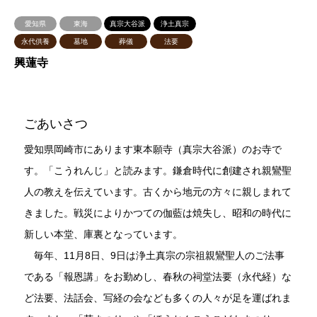
愛知県
東海
真宗大谷派
浄土真宗
永代供養
墓地
葬儀
法要
興蓮寺
ごあいさつ
愛知県岡崎市にあります東本願寺（真宗大谷派）のお寺で
す。「こうれんじ」と読みます。鎌倉時代に創建され親鸞聖
人の教えを伝えています。古くから地元の方々に親しまれて
きました。戦災によりかつての伽藍は焼失し、昭和の時代に
新しい本堂、庫裏となっています。
毎年、11月8日、9日は浄土真宗の宗祖親鸞聖人のご法事
である「報恩講」をお勤めし、春秋の祠堂法要（永代経）な
ど法要、法話会、写経の会なども多くの人々が足を運ばれま