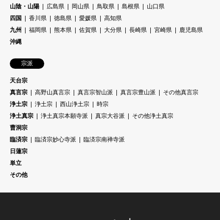
山陰・山陽
広島県
岡山県
鳥取県
島根県
山口県
四国
香川県
徳島県
愛媛県
高知県
九州
福岡県
熊本県
佐賀県
大分県
長崎県
宮崎県
鹿児島県
沖縄
宗派
天台宗
真言宗
高野山真言宗
真言宗智山派
真言宗豊山派
その他真言宗
浄土宗
浄土宗
西山浄土宗
時宗
浄土真宗
浄土真宗本願寺派
真宗大谷派
その他浄土真宗
曹洞宗
臨済宗
臨済宗妙心寺派
臨済宗南禅寺派
日蓮宗
単立
その他