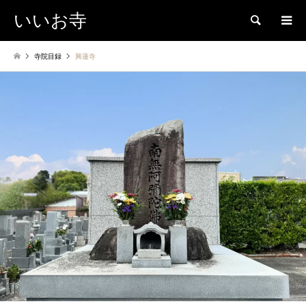
いいお寺
検索
寺院目録
興蓮寺