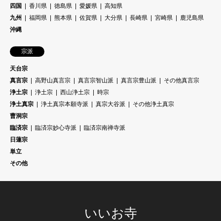
四国
香川県
徳島県
愛媛県
高知県
九州
福岡県
熊本県
佐賀県
大分県
長崎県
宮崎県
鹿児島県
沖縄
宗派
天台宗
真言宗
高野山真言宗
真言宗智山派
真言宗豊山派
その他真言宗
浄土宗
浄土宗
西山浄土宗
時宗
浄土真宗
浄土真宗本願寺派
真宗大谷派
その他浄土真宗
曹洞宗
臨済宗
臨済宗妙心寺派
臨済宗南禅寺派
日蓮宗
単立
その他
いいお寺