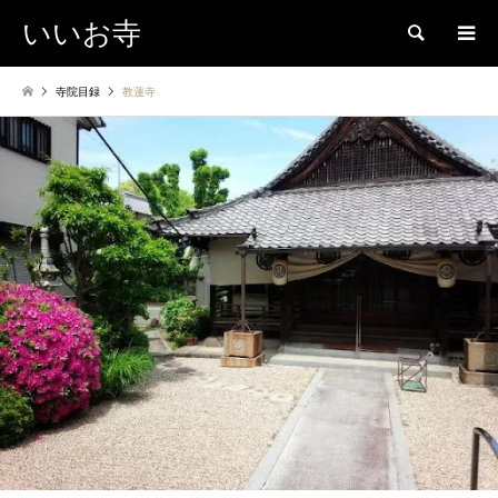
いいお寺
検索
寺院目録
教蓮寺