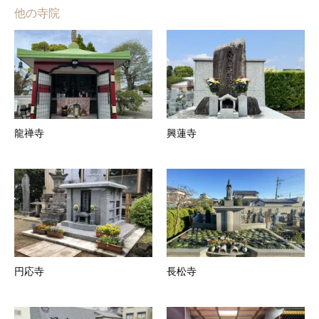
他の寺院
龍禅寺
興蓮寺
円応寺
長松寺