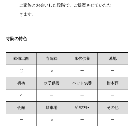
ご家族とお会いした段階で、ご提案させていただ
きます。
寺院の特色
葬儀出向
寺院葬
永代供養
墓地
〇
○
ー
ー
祈祷
水子供養
ペット供養
樹木葬
○
ー
ー
ー
会館
駐車場
ﾊﾞﾘｱﾌﾘｰ
その他
ー
○
ー
ー