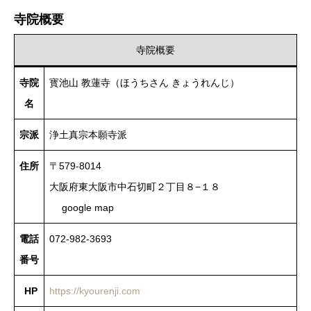
寺院概要
寺院概要
寺院
寳池山 教蓮寺（ほうちさん きょうれんじ）
名
宗派
浄土真宗本願寺派
住所
〒579-8014
大阪府東大阪市中石切町２丁目８−１８
google map
電話
072-982-3693
番号
HP
https://kyourenji.com