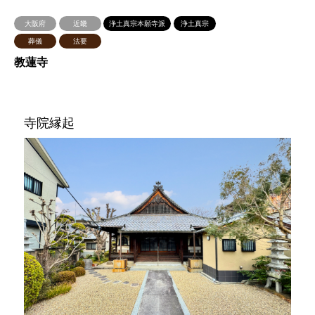
大阪府
近畿
浄土真宗本願寺派
浄土真宗
葬儀
法要
教蓮寺
寺院縁起