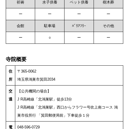
祈祷
水子供養
ペット供養
樹木葬
ー
ー
ー
ー
会館
駐車場
ﾊﾞﾘｱﾌﾘｰ
その他
ー
○
ー
ー
寺院概要
住
〒365-0062
所
埼玉県鴻巣市箕田2034
交
【公共機関の場合】
通
J R高崎線「北鴻巣駅」徒歩13分
J R高崎線「北鴻巣駅」西口からフラワー号吹上南コース 鴻
巣市役所行 「箕田郵便局前」下車徒歩１分
電
048-596-0729