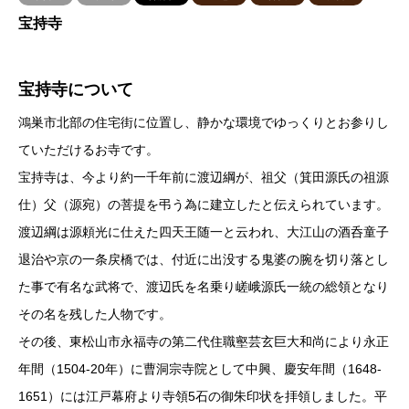
宝持寺
宝持寺について
鴻巣市北部の住宅街に位置し、静かな環境でゆっくりとお参りし
ていただけるお寺です。
宝持寺は、今より約一千年前に渡辺綱が、祖父（箕田源氏の祖源
仕）父（源宛）の菩提を弔う為に建立したと伝えられています。
渡辺綱は源頼光に仕えた四天王随一と云われ、大江山の酒呑童子
退治や京の一条戻橋では、付近に出没する鬼婆の腕を切り落とし
た事で有名な武将で、渡辺氏を名乗り嵯峨源氏一統の総領となり
その名を残した人物です。
その後、東松山市永福寺の第二代住職壑芸玄巨大和尚により永正
年間（1504-20年）に曹洞宗寺院として中興、慶安年間（1648-
1651）には江戸幕府より寺領5石の御朱印状を拝領しました。平