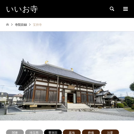
いいお寺
検索
寺院目録
宝持寺
関東
埼玉県
曹洞宗
墓地
葬儀
法要