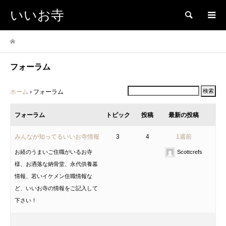
いいお寺
検索
フォーラム
ホーム
›
フォーラム
フォーラム
トピック
投稿
最新の投稿
みんなが知ってるいいお寺情報
3
4
1週前
お経のうまいご住職がいるお寺
Scottcrefs
様、お洒落な納骨堂、永代供養墓
情報、若いイケメン住職情報な
ど、いいお寺の情報をご記入して
下さい！