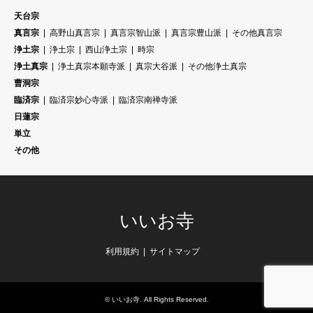
天台宗
真言宗
高野山真言宗
真言宗智山派
真言宗豊山派
その他真言宗
浄土宗
浄土宗
西山浄土宗
時宗
浄土真宗
浄土真宗本願寺派
真宗大谷派
その他浄土真宗
曹洞宗
臨済宗
臨済宗妙心寺派
臨済宗南禅寺派
日蓮宗
単立
その他
いいお寺
利用規約
サイトマップ
©
いいお寺
. All Rights Reserved.