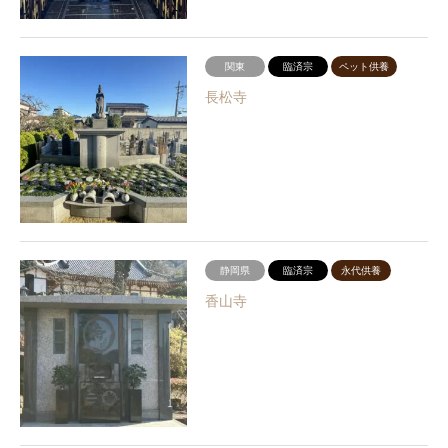
関東
臨済宗
ペット供養
長松寺
静岡県
臨済宗
永代供養
香山寺