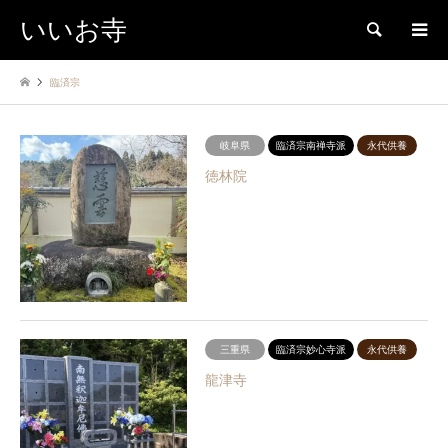
いいお寺
検索
臨済宗
岐阜県
臨済宗南禅寺派
永代供養
徳林院
三重県
臨済宗妙心寺派
永代供養
龍津寺