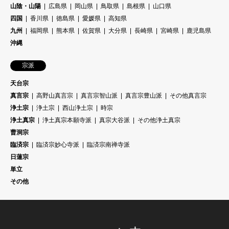
山陰・山陽
広島県
岡山県
鳥取県
島根県
山口県
四国
香川県
徳島県
愛媛県
高知県
九州
福岡県
熊本県
佐賀県
大分県
長崎県
宮崎県
鹿児島県
沖縄
宗派
天台宗
真言宗
高野山真言宗
真言宗智山派
真言宗豊山派
その他真言宗
浄土宗
浄土宗
西山浄土宗
時宗
浄土真宗
浄土真宗本願寺派
真宗大谷派
その他浄土真宗
曹洞宗
臨済宗
臨済宗妙心寺派
臨済宗南禅寺派
日蓮宗
単立
その他