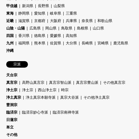
甲信越
新潟県
長野県
山梨県
東海
静岡県
愛知県
岐阜県
三重県
近畿
滋賀県
京都府
大阪府
兵庫県
奈良県
和歌山県
山陰・山陽
広島県
岡山県
鳥取県
島根県
山口県
四国
香川県
徳島県
愛媛県
高知県
九州
福岡県
熊本県
佐賀県
大分県
長崎県
宮崎県
鹿児島県
沖縄
宗派
天台宗
真言宗
高野山真言宗
真言宗智山派
真言宗豊山派
その他真言宗
浄土宗
浄土宗
西山浄土宗
時宗
浄土真宗
浄土真宗本願寺派
真宗大谷派
その他浄土真宗
曹洞宗
臨済宗
臨済宗妙心寺派
臨済宗南禅寺派
日蓮宗
単立
その他