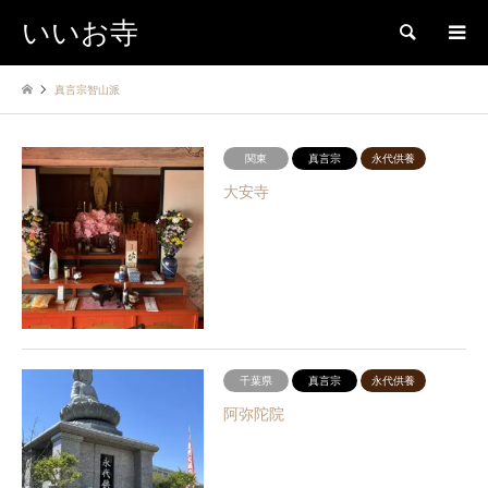
いいお寺
検索
真言宗智山派
関東
真言宗
永代供養
大安寺
千葉県
真言宗
永代供養
阿弥陀院