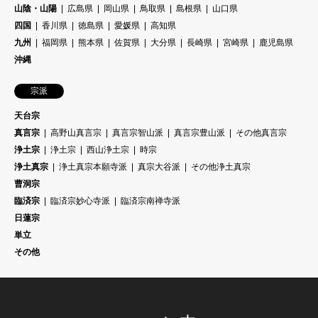
山陰・山陽
広島県
岡山県
鳥取県
島根県
山口県
四国
香川県
徳島県
愛媛県
高知県
九州
福岡県
熊本県
佐賀県
大分県
長崎県
宮崎県
鹿児島県
沖縄
宗派
天台宗
真言宗
高野山真言宗
真言宗智山派
真言宗豊山派
その他真言宗
浄土宗
浄土宗
西山浄土宗
時宗
浄土真宗
浄土真宗本願寺派
真宗大谷派
その他浄土真宗
曹洞宗
臨済宗
臨済宗妙心寺派
臨済宗南禅寺派
日蓮宗
単立
その他