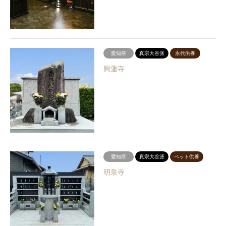
愛知県
真宗大谷派
永代供養
興蓮寺
愛知県
真宗大谷派
ペット供養
明泉寺