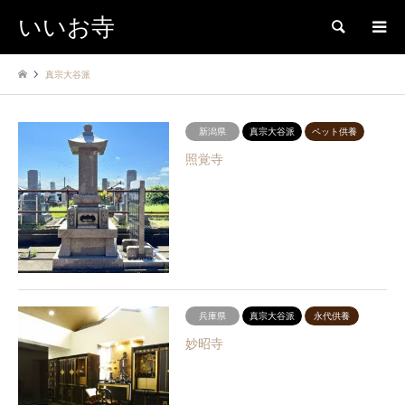
いいお寺
検索
真宗大谷派
新潟県
真宗大谷派
ペット供養
照覚寺
兵庫県
真宗大谷派
永代供養
妙昭寺