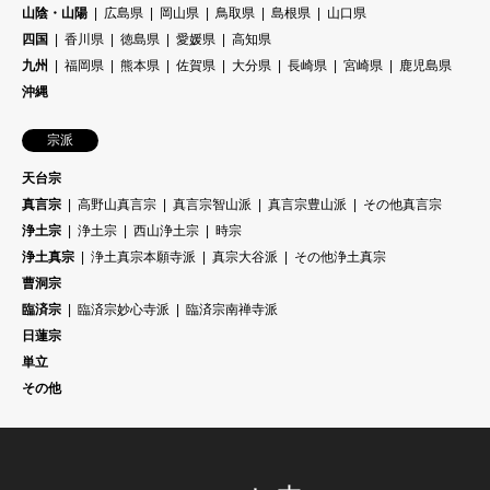
山陰・山陽
広島県
岡山県
鳥取県
島根県
山口県
四国
香川県
徳島県
愛媛県
高知県
九州
福岡県
熊本県
佐賀県
大分県
長崎県
宮崎県
鹿児島県
沖縄
宗派
天台宗
真言宗
高野山真言宗
真言宗智山派
真言宗豊山派
その他真言宗
浄土宗
浄土宗
西山浄土宗
時宗
浄土真宗
浄土真宗本願寺派
真宗大谷派
その他浄土真宗
曹洞宗
臨済宗
臨済宗妙心寺派
臨済宗南禅寺派
日蓮宗
単立
その他