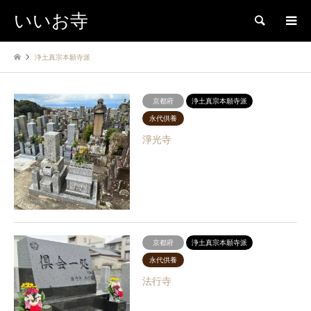
いいお寺
検索
浄土真宗本願寺派
京都府
浄土真宗本願寺派
永代供養
淨光寺
京都府
浄土真宗本願寺派
永代供養
法行寺