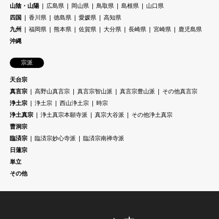
山陰・山陽
広島県
岡山県
鳥取県
島根県
山口県
四国
香川県
徳島県
愛媛県
高知県
九州
福岡県
熊本県
佐賀県
大分県
長崎県
宮崎県
鹿児島県
沖縄
宗派
天台宗
真言宗
高野山真言宗
真言宗智山派
真言宗豊山派
その他真言宗
浄土宗
浄土宗
西山浄土宗
時宗
浄土真宗
浄土真宗本願寺派
真宗大谷派
その他浄土真宗
曹洞宗
臨済宗
臨済宗妙心寺派
臨済宗南禅寺派
日蓮宗
単立
その他