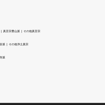
真言宗豊山派
その他真言宗
谷派
その他浄土真宗
寺派