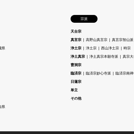
宗派
天台宗
真言宗
高野山真言宗
真言宗智山派
城県
浄土宗
浄土宗
西山浄土宗
時宗
浄土真宗
浄土真宗本願寺派
真宗大
曹洞宗
臨済宗
臨済宗妙心寺派
臨済宗南禅
日蓮宗
単立
その他
島県