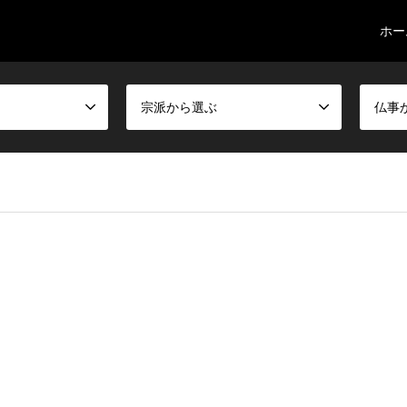
ホー
宗派から選ぶ
仏事