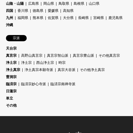
山陰・山陽
広島県
岡山県
鳥取県
島根県
山口県
四国
香川県
徳島県
愛媛県
高知県
九州
福岡県
熊本県
佐賀県
大分県
長崎県
宮崎県
鹿児島県
沖縄
宗派
天台宗
真言宗
高野山真言宗
真言宗智山派
真言宗豊山派
その他真言宗
浄土宗
浄土宗
西山浄土宗
時宗
浄土真宗
浄土真宗本願寺派
真宗大谷派
その他浄土真宗
曹洞宗
臨済宗
臨済宗妙心寺派
臨済宗南禅寺派
日蓮宗
単立
その他